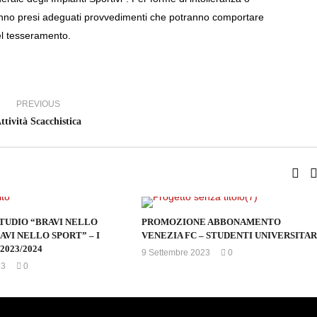
nno presi adeguati provvedimenti che potranno comportare
el tesseramento.
PREVIOUS
ttività Scacchistica
STUDIO “BRAVI NELLO
PROMOZIONE ABBONAMENTO
AVI NELLO SPORT” – I
VENEZIA FC – STUDENTI UNIVERSITAR
2023/2024
9 Settembre 2023
0
mercedes
23
0
mercedes