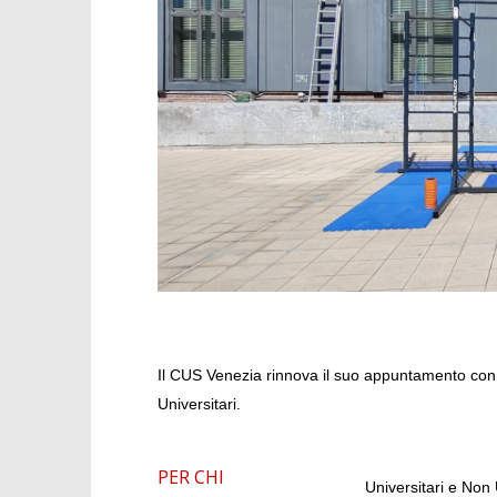
CALISTHENICS
IL PRESI
RICEVE L
3
Aprile
3
2023
Aprile
Andrea
2023
Guaragna
Andrea
Guaragna
Il CUS Venezia rinnova il suo appuntamento con il
Universitari.
PER CHI
Universitari e Non 