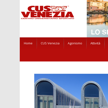
Home
CUS Venezia
Agonismo
Attività
HOME
CORSI
CALISTHENICS
NOW VIEWING