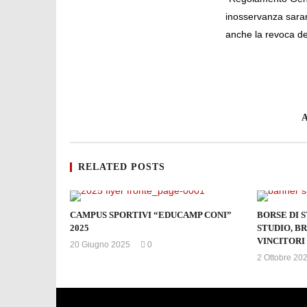
inosservanza sara
anche la revoca d
A
RELATED POSTS
CAMPUS SPORTIVI “EDUCAMP CONI”
BORSE DI 
2025
STUDIO, BR
VINCITORI 
20 Giugno 2025
0
mercedes
2 Ottobre 20