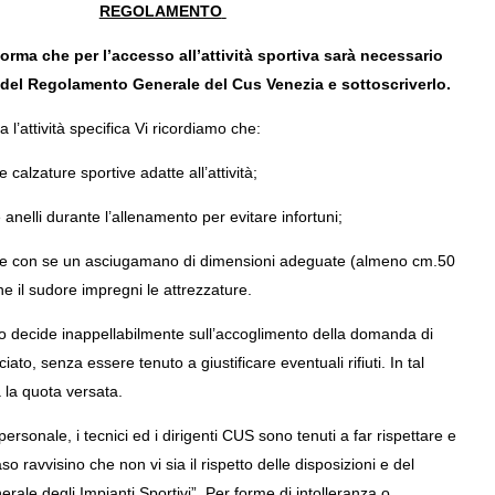
REGOLAMENTO
forma che per l’accesso all’attività sportiva sarà necessario
 del Regolamento Generale del Cus Venezia e sottoscriverlo.
 l’attività specifica Vi ricordiamo che:
 calzature sportive adatte all’attività;
 anelli durante l’allenamento per evitare infortuni;
ere con se un asciugamano di dimensioni adeguate (almeno cm.50
he il sudore impregni le attrezzature.
ivo decide inappellabilmente sull’accoglimento della domanda di
ciato, senza essere tenuto a giustificare eventuali rifiuti. In tal
a la quota versata.
personale, i tecnici ed i dirigenti CUS sono tenuti a far rispettare e
so ravvisino che non vi sia il rispetto delle disposizioni e del
ale degli Impianti Sportivi”. Per forme di intolleranza o