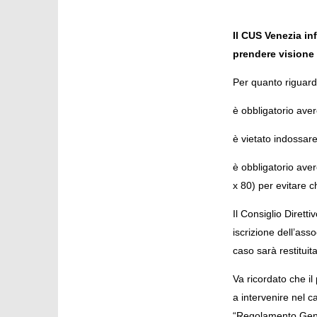
Il CUS Venezia in
prendere visione
Per quanto riguarda
è obbligatorio avere
è vietato indossare
è obbligatorio av
x 80) per evitare c
Il Consiglio Dirett
iscrizione dell’asso
caso sarà restituit
Va ricordato che il 
a intervenire nel ca
“Regolamento Gener