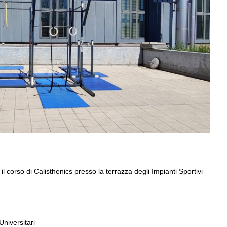
DENTE MASSIMO ZANOTTO
FESTA DELLO SPORT
' EUSA ORDER OF MERIT
UNIVERSITARIO: IL CUS VENEZIA
PREMIA GLI ATLETI DI CA' FOSCARI
E IUAV
3
Aprile
2023
Andrea
Guaragna
 corso di Calisthenics presso la terrazza degli Impianti Sportivi
Universitari