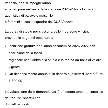
Venezia, che si impegneranno
a partecipare nell’arco della stagione 2026-2027 all’attività
agonistica di pallavolo maschile
e femminile, con le squadre del CUS Venezia.
NOW VIEWING
La borsa di studio per ciascuna delle 4 persone vincitrici
BORSA DI STUDIO “BRAVI NELLO STUDIO, BRAVI
IL
prevede le seguenti opportunità:
NELLO SPORT” 2026-2027.
OR
Iscrizione gratuita per l’anno accademico 2026-2027 con
3
3
Luglio
Lug
esclusione della tassa
2026
202
cms@elan42.com
c
regionale per il diritto allo studio e la marca da bollo di valore
vigente;
Un riconoscimento annuale, in denaro o in servizi, pari a Euro
1.500,00.
La valutazione delle domande verrà effettuata tenendo conto sia
dei requisiti sportivi che
di quelli scolastici.