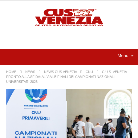
Menu
≡
HOME
NEWS
NEWS CUS VENEZIA
CNU
C.U.S. VENEZIA
PRONTO ALLA SFIDA: AL VIA LE FINALI DEI CAMPIONATI NAZIONALI
UNIVERSITARI 2026