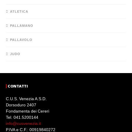
ATLETICA
PALLAMANO
PALLAVOLO
JUDO
CONTATTI
C.U.S. Venezia A.S.D.
Dorsoduro 2407
Fondamenta dei Cereri
Tel. 041.5200144
info@cusvenezia.it
P.IVA e C.F.: 00919840272