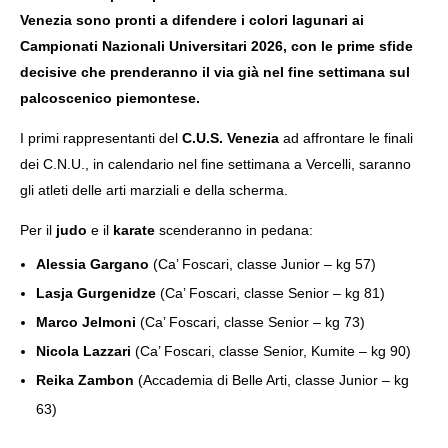
Venezia sono pronti a difendere i colori lagunari ai
Campionati Nazionali Universitari 2026, con le prime sfide
decisive che prenderanno il via già nel fine settimana sul
palcoscenico piemontese.
I primi rappresentanti del
C.U.S. Venezia
ad affrontare le finali
dei C.N.U., in calendario nel fine settimana a Vercelli, saranno
gli atleti delle arti marziali e della scherma.
NOW VIEWING
Per il
judo
e il
karate
scenderanno in pedana:
C.U.S. VENEZIA PRONTO ALLA SFIDA: AL VIA LE FINALI
IL
DEI CAMPIONATI NAZIONALI UNIVERSITARI 2026
OR
Alessia Gargano
(Ca’ Foscari, classe Junior – kg 57)
24
24
Lasja Gurgenidze
(Ca’ Foscari, classe Senior – kg 81)
Maggio
Mag
2026
202
Marco Jelmoni
(Ca’ Foscari, classe Senior – kg 73)
mercedes
m
Nicola Lazzari
(Ca’ Foscari, classe Senior, Kumite – kg 90)
Reika Zambon
(Accademia di Belle Arti, classe Junior – kg
63)