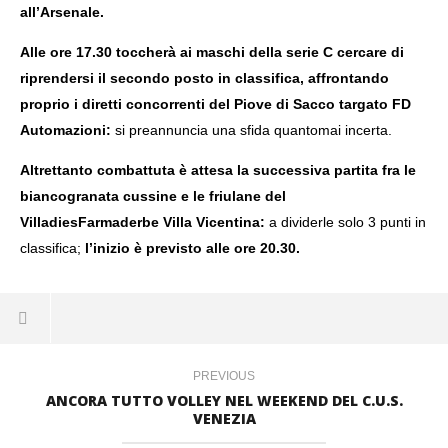
all’Arsenale.
Alle ore 17.30 toccherà ai maschi della serie C cercare di
riprendersi il secondo posto in classifica, affrontando
NOW VIEWING
proprio i diretti concorrenti del Piove di Sacco targato FD
Automazioni:
si preannuncia una sfida quantomai incerta.
IL WEEKEND DEL CUS VENEZIA
8
Altrettanto combattuta è attesa la successiva partita fra le
Marzo
biancogranata cussine e le friulane del
2024
mercedes
VilladiesFarmaderbe Villa Vicentina:
a dividerle solo 3 punti in
classifica;
l’inizio è previsto alle ore 20.30.
PREVIOUS
ANCORA TUTTO VOLLEY NEL WEEKEND DEL C.U.S.
VENEZIA