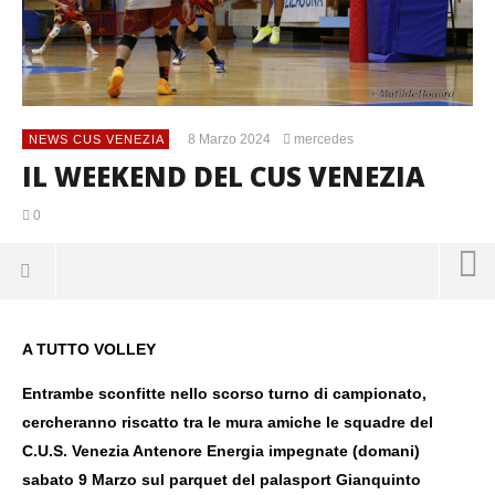
8 Marzo 2024
mercedes
NEWS CUS VENEZIA
IL WEEKEND DEL CUS VENEZIA
0
A TUTTO VOLLEY
IL
OR
Entrambe sconfitte nello scorso turno di campionato,
8
cercheranno riscatto tra le mura amiche le squadre del
Mar
C.U.S. Venezia Antenore Energia impegnate (domani)
202
m
sabato 9 Marzo sul parquet del palasport Gianquinto