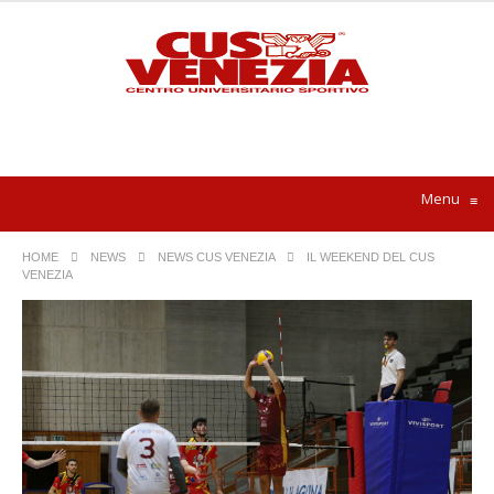
Menu
≡
HOME
NEWS
NEWS CUS VENEZIA
IL WEEKEND DEL CUS
VENEZIA