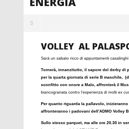
ENERGIA
NOW VIEWING
VOLLEY AL PALASP
<STRONG>DERBY DI PALLAMANO
IL PRESI
AL PALANTENORE
RICEVE L'
Sarà un sabato ricco di appuntamenti casalingh
ENERGIA</STRONG>
10
Novembre
10
Tornerà, innanzitutto, il sapore del derby di
2023
Novembre
mercedes
2023
per la quarta giornata di serie B maschile, (
mercedes
sconfitto con onore a Malo, affronterà il Mus
biancogranata contro l’esperienza di molti ex cu
Per quanto riguarda la pallavolo, inizieranno 
affronteranno i padovani dell’ADMO Volley Br
Sullo stesso parquet, ma alle ore 20.30 in se