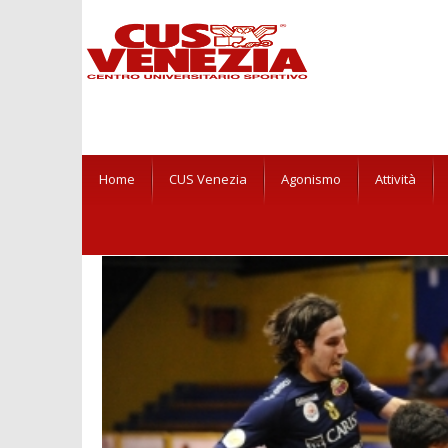
Home
CUS Venezia
Agonismo
Attività
HOME
NEWS
NEWS CUS VENEZIA
DERBY DI PAL