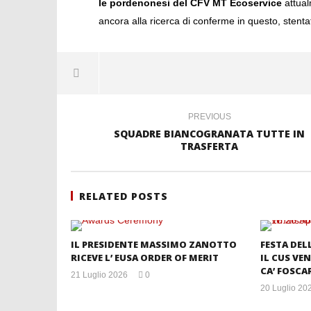
le pordenonesi del CFV MT Ecoservice
attualm
ancora alla ricerca di conferme in questo, stent
PREVIOUS
SQUADRE BIANCOGRANATA TUTTE IN
TRASFERTA
RELATED POSTS
IL PRESIDENTE MASSIMO ZANOTTO
FESTA DEL
RICEVE L’ EUSA ORDER OF MERIT
IL CUS VEN
CA’ FOSCAR
21 Luglio 2026
0
mercedes
20 Luglio 20