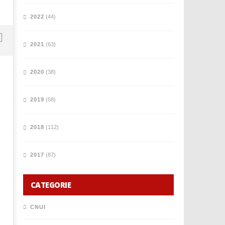
2022
(44)
2021
(63)
2020
(38)
BORSA DI STUDIO "BRAVI NELLO
COMPUTER SOLUTION NU
STUDIO, BRAVI NELLO SPORT"
PARTNER DEL CUS VENEZIA
2019
(58)
2026-2027.
10
Novembre
10
2023
Novembre
2018
(112)
mercedes
2023
mercedes
2017
(87)
CATEGORIE
CNUI