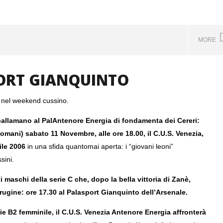
MORE
ORT GIANQUINTO
DENTE MASSIMO ZANOTTO
FESTA DELLO SPORT
 EUSA ORDER OF MERIT
UNIVERSITARIO: IL CUS VENEZIA
i nel weekend cussino.
PREMIA GLI ATLETI DI CA' FOSCARI
E IUAV
 pallamano al PalAntenore Energia di fondamenta dei Cereri:
10
domani) sabato 11 Novembre, alle ore 18.00, il C.U.S. Venezia,
Novembre
2023
ile 2006
in una sfida quantomai aperta: i “giovani leoni”
mercedes
ssini.
i maschi della serie C che, dopo la bella vittoria di Zanè,
ugine: ore 17.30 al Palasport Gianquinto dell’Arsenale.
rie B2 femminile, il C.U.S. Venezia Antenore Energia affronterà