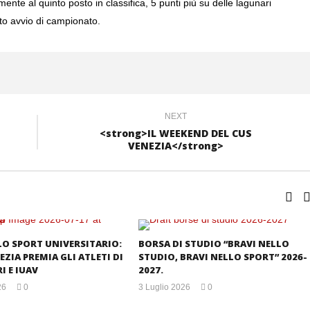
ente al quinto posto in classifica, 5 punti più su delle lagunari
ato avvio di campionato.
NEXT
<strong>IL WEEKEND DEL CUS
VENEZIA</strong>
LO SPORT UNIVERSITARIO:
BORSA DI STUDIO “BRAVI NELLO
EZIA PREMIA GLI ATLETI DI
STUDIO, BRAVI NELLO SPORT” 2026-
I E IUAV
2027.
26
0
3 Luglio 2026
0
mercedes
cms@elan42.com