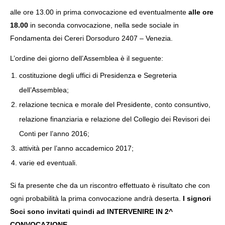
alle ore 13.00 in prima convocazione ed eventualmente
alle ore
18.00
in seconda convocazione, nella sede sociale in
Fondamenta dei Cereri Dorsoduro 2407 – Venezia.
L’ordine dei giorno dell’Assemblea è il seguente:
NOW VIEWING
costituzione degli uffici di Presidenza e Segreteria
CONVOCAZIONE ASSEMBLEA ORDINARIA SOCI
IL
dell’Assemblea;
OR
19
Aprile
relazione tecnica e morale del Presidente, conto consuntivo,
19
2017
Apr
info@cusvenezia.it
relazione finanziaria e relazione del Collegio dei Revisori dei
201
i
Conti per l’anno 2016;
attività per l’anno accademico 2017;
varie ed eventuali.
Si fa presente che da un riscontro effettuato è risultato che con
ogni probabilità la prima convocazione andrà deserta.
I signori
Soci sono invitati quindi ad INTERVENIRE IN 2^
CONVOCAZIONE
.