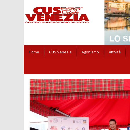
Home
CUS Venezia
Agonismo
Attività
HOME
NEWS
NEWS CUS VENEZIA
CNUI
CAMPI
SMALDORE DEL CUS VENEZIA!