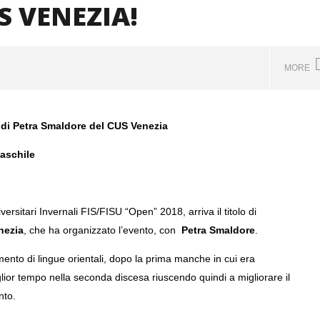
 VENEZIA!
MORE
o di Petra Smaldore del CUS Venezia
DENTE MASSIMO ZANOTTO
FESTA DELLO SPORT
 EUSA ORDER OF MERIT
UNIVERSITARIO: IL CUS VENEZIA
maschile
PREMIA GLI ATLETI DI CA' FOSCARI
E IUAV
29
Marzo
ersitari Invernali FIS/FISU “Open” 2018, arriva il titolo di
2018
mercedes
nezia
, che ha organizzato l’evento, con
Petra Smaldore
.
timento di lingue orientali, dopo la prima manche in cui era
miglior tempo nella seconda discesa riuscendo quindi a migliorare il
nto.