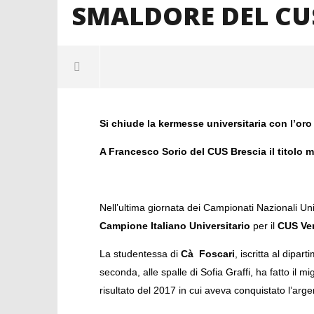
SMALDORE DEL CUS
NOW VIEWING
Si chiude la kermesse universitaria con l’or
CAMPIONATI NAZIONALI
IL PRESI
UNIVERSITARI – TERZO GIORNO DI
RICEVE L'
A Francesco Sorio del CUS Brescia il titolo 
GARE – ORO A PETRA SMALDORE
29
DEL CUS VENEZIA!
Marzo
2018
29
mercedes
Marzo
Nell’ultima giornata dei Campionati Nazionali Univ
2018
mercedes
Campione Italiano Universitario
per il
CUS Ve
La studentessa di
Cà Foscari
, iscritta al dipar
seconda, alle spalle di Sofia Graffi, ha fatto il 
risultato del 2017 in cui aveva conquistato l’arge