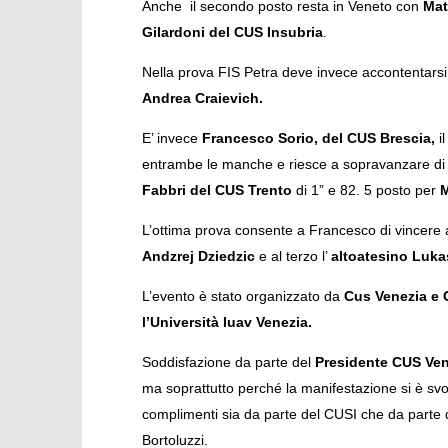
Anche il secondo posto resta in Veneto con
Mat
Gilardoni del CUS Insubria
.
Nella prova FIS Petra deve invece accontentarsi d
Andrea Craievich.
E’ invece
Francesco Sorio, del CUS Brescia,
il
entrambe le manche e riesce a sopravanzare di
Fabbri del CUS Trento
di 1” e 82. 5 posto per
M
L’ottima prova consente a Francesco di vincere a
Andzrej Dziedzic
e al terzo l’
altoatesino Luka
L’evento è stato organizzato da
Cus Venezia e 
l’Università Iuav Venezia.
Soddisfazione da parte del
Presidente CUS Ven
ma soprattutto perché la manifestazione si è svol
complimenti sia da parte del CUSI che da parte 
Bortoluzzi.