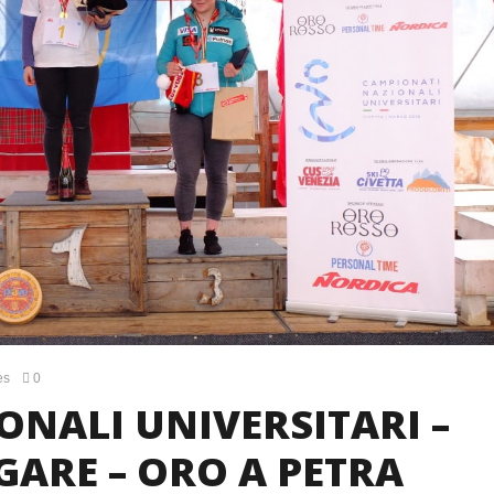
es
0
NALI UNIVERSITARI –
GARE – ORO A PETRA