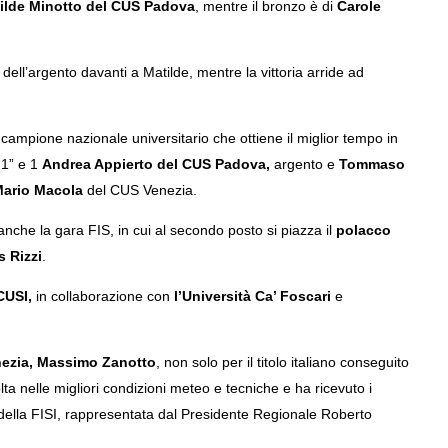
ilde Minotto del CUS Padova
, mentre il bronzo è di
Carole
ell’argento davanti a Matilde, mentre la vittoria arride ad
 campione nazionale universitario che ottiene il miglior tempo in
 1” e 1
Andrea Appierto del CUS Padova,
argento e
Tommaso
ario Macola
del CUS Venezia.
nche la gara FIS, in cui al secondo posto si piazza il
polacco
s Rizzi
.
CUSI,
in collaborazione con
l’Università Ca’ Foscari
e
ezia, Massimo Zanotto
, non solo per il titolo italiano conseguito
ta nelle migliori condizioni meteo e tecniche e ha ricevuto i
della FISI, rappresentata dal Presidente Regionale Roberto