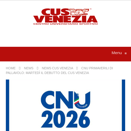
Menu
≡
HOME
NEWS
NEWS CUS VENEZIA
CNU PRIMAVERILI DI
PALLAVOLO: MARTEDÌ IL DEBUTTO DEL CUS VENEZIA