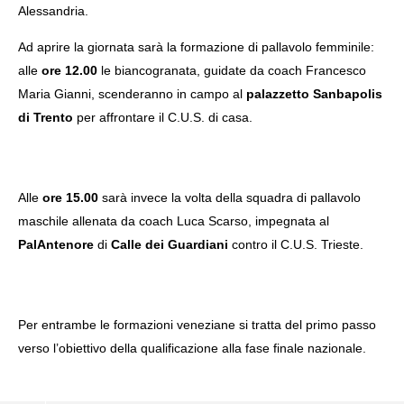
Alessandria.
Ad aprire la giornata sarà la formazione di pallavolo femminile:
alle
ore 12.00
le biancogranata, guidate da coach Francesco
Maria Gianni, scenderanno in campo al
palazzetto Sanbapolis
NOW VIEWING
di Trento
per affrontare il C.U.S. di casa.
CNU PRIMAVERILI DI PALLAVOLO: MARTEDÌ IL
IL
DEBUTTO DEL CUS VENEZIA
OR
23
23
Febbraio
Feb
Alle
ore 15.00
sarà invece la volta della squadra di pallavolo
2026
202
mercedes
m
maschile allenata da coach Luca Scarso, impegnata al
PalAntenore
di
Calle dei Guardiani
contro il C.U.S. Trieste.
Per entrambe le formazioni veneziane si tratta del primo passo
verso l’obiettivo della qualificazione alla fase finale nazionale.