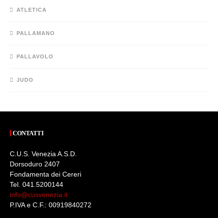
ATLETICA
PALLAMANO
PALLAVOLO
JUDO
CONTATTI
C.U.S. Venezia A.S.D.
Dorsoduro 2407
Fondamenta dei Cereri
Tel. 041.5200144
info@cusvenezia.it
P.IVA e C.F.: 00919840272