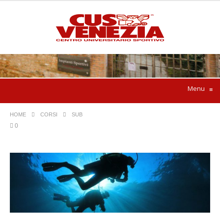
Menu
≡
HOME
CORSI
SUB
0