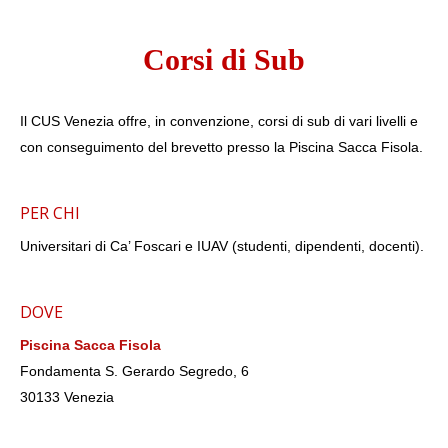
Corsi di Sub
NOW VIEWING
Il CUS Venezia offre, in convenzione, corsi di sub di vari livelli e
con conseguimento del brevetto presso la Piscina Sacca Fisola.
SUB
IL
OR
10
Febbraio
10
2017
PER CHI
Feb
info@cusvenezia.it
201
i
Universitari di Ca’ Foscari e IUAV (studenti, dipendenti, docenti).
DOVE
Piscina Sacca Fisola
Fondamenta S. Gerardo Segredo, 6
30133 Venezia