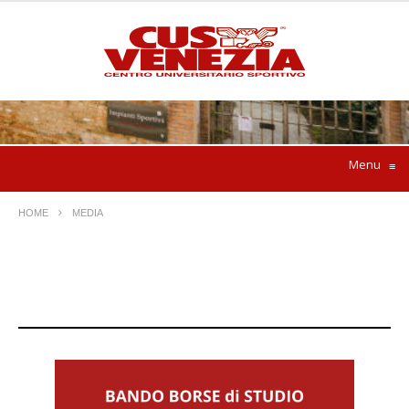
Menu
≡
HOME
MEDIA