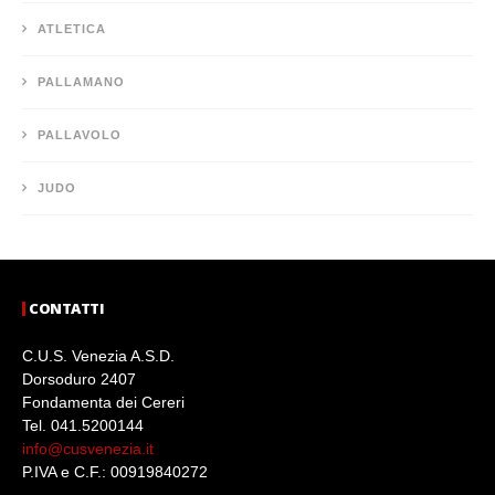
ATLETICA
PALLAMANO
PALLAVOLO
JUDO
CONTATTI
C.U.S. Venezia A.S.D.
Dorsoduro 2407
Fondamenta dei Cereri
Tel. 041.5200144
info@cusvenezia.it
P.IVA e C.F.: 00919840272