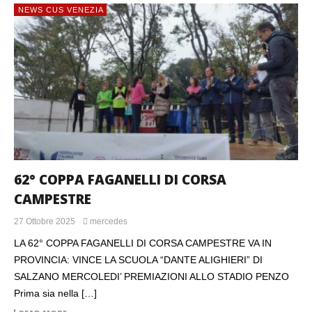
Borsa di Studio “Bravi nello Studio,
NEWS CUS VENEZIA
Bravi nello Sport” 2026-2027.
62° COPPA FAGANELLI DI CORSA
NEWS CUS VENEZIA
CAMPESTRE
COMPUTER SOLUTION NUOVO PARTNER
27 Ottobre 2025
mercedes
DEL CUS VENEZIA
LA 62° COPPA FAGANELLI DI CORSA CAMPESTRE VA IN
PROVINCIA: VINCE LA SCUOLA “DANTE ALIGHIERI” DI
SALZANO MERCOLEDI’ PREMIAZIONI ALLO STADIO PENZO
Prima sia nella […]