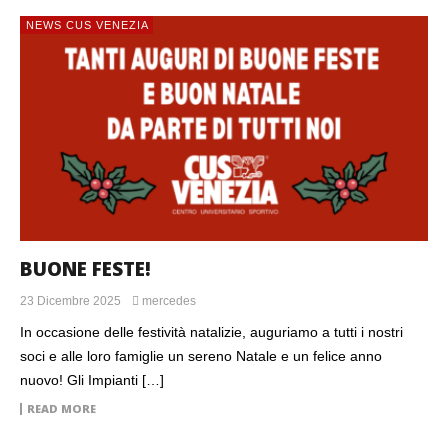
NEWS CUS VENEZIA
NEWS CUS VENEZIA
FESTA DELLO SPORT UNIVERSITARIO: IL
CUS VENEZIA PREMIA GLI ATLETI DI CA’
FOSCARI E IUAV
BUONE FESTE!
23 Dicembre 2025
mercedes
In occasione delle festività natalizie, auguriamo a tutti i nostri
soci e alle loro famiglie un sereno Natale e un felice anno
nuovo! Gli Impianti […]
READ MORE
NEWS CUS VENEZIA